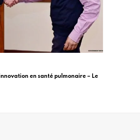
ACT
innovation en santé pulmonaire – Le
Po