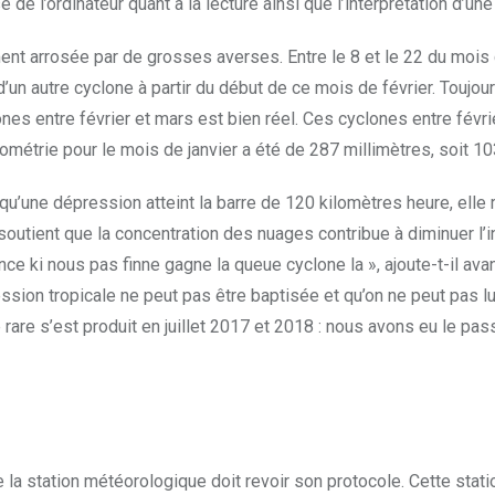
e l’ordinateur quant à la lecture ainsi que l’interprétation d’une
sement arrosée par de grosses averses. Entre le 8 et le 22 du mois
’un autre cyclone à partir du début de ce mois de février. Toujours
ones entre février et mars est bien réel. Ces cyclones entre févri
iométrie pour le mois de janvier a été de 287 milli­mètres, soit 10
une dépression atteint la barre de 120 kilomètres heure, elle re
outient que la concentration des nuages contribue à diminuer l’i
ce ki nous pas finne gagne la queue cyclone la », ajoute-t-il av
sion tropicale ne peut pas être baptisée et qu’on ne peut pas lui
e rare s’est produit en juillet 2017 et 2018 : nous avons eu le p
e la station météoro­logique doit revoir son protocole. Cette stat