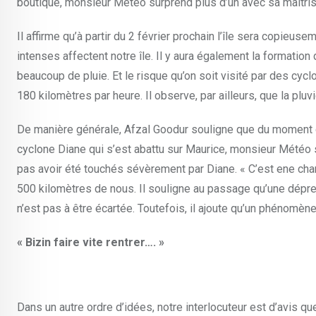
boutique, monsieur Météo surprend plus d’un avec sa maîtrise d
Il affirme qu’à partir du 2 février prochain l’île sera copieu
intenses affectent notre île. Il y aura également la formation d
beaucoup de pluie. Et le risque qu’on soit visité par des cycl
180 kilomètres par heure. Il observe, par ailleurs, que la pluv
De manière générale, Afzal Goodur souligne que du moment qu’
cyclone Diane qui s’est abattu sur Maurice, monsieur Météo s
pas avoir été touchés sévèrement par Diane. « C’est ene chan
500 kilomètres de nous. Il souligne au passage qu’une dépres
n’est pas à être écartée. Toutefois, il ajoute qu’un phénomèn
« Bizin faire vite rentrer…. »
Dans un autre ordre d’idées, notre inter­locuteur est d’avis qu