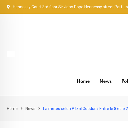
Skip
Hennessy Court 3rd floor Sir John Pope Hennessy street Port-Lo
to
content
Home
News
Pol
Home
News
La météo selon Afzal Goodur « Entre le 8 et le 2