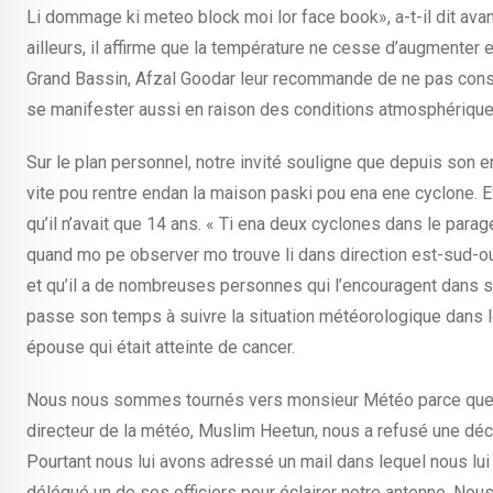
Li dommage ki meteo block moi lor face book», a-t-il dit ava
ailleurs, il affirme que la température ne cesse d’augmenter 
Grand Bassin, Afzal Goodar leur recommande de ne pas constru
se manifester aussi en raison des conditions atmosphé­riques
Sur le plan personnel, notre invité souligne que depuis son e
vite pou rentre endan la maison paski pou ena ene cyclone. Eff
qu’il n’avait que 14 ans. « Ti ena deux cyclones dans le parag
quand mo pe observer mo trouve li dans direction est-sud-o
et qu’il a de nombreuses personnes qui l’encouragent dans sa t
passe son temps à suivre la situation météo­rologique dans le
épouse qui était atteinte de cancer.
Nous nous sommes tournés vers monsieur Météo parce que not
directeur de la météo, Muslim Heetun, nous a refusé une décl
Pourtant nous lui avons adressé un mail dans lequel nous lui 
délégué un de ses officiers pour éclairer notre antenne. Nous