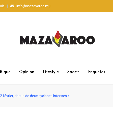
uis
info@mazavaroo.mu
itique
Opinion
Lifestyle
Sports
Enquetes
2 février, risque de deux cyclones intenses »