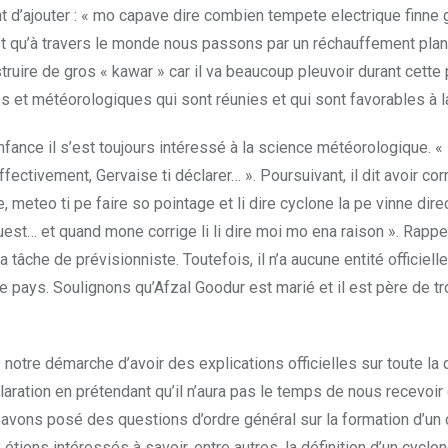
nt d’ajouter : « mo capave dire combien tempete electrique finn
et qu’à travers le monde nous passons par un réchauffement plané
ire de gros « kawar » car il va beaucoup pleuvoir durant cette p
 et météorologiques qui sont réunies et qui sont favorables à l
nfance il s’est toujours intéressé à la science météorolo­gique. «
ectivement, Gervaise ti déclarer… ». Poursuivant, il dit avoir cor
e, meteo ti pe faire so pointage et li dire cyclone la pe vinne dir
uest… et quand mone corrige li li dire moi mo ena raison ». Rap
âche de prévisionniste. Toutefois, il n’a aucune entité officielle 
 pays. Soulignons qu’Afzal Goodur est marié et il est père de tr
re démarche d’avoir des explications officielles sur toute la 
aration en prétendant qu’il n’aura pas le temps de nous recevoi
avons posé des questions d’ordre général sur la formation d’un cy
 étions intéressés à savoir, entre autres, la définition d’un cyc