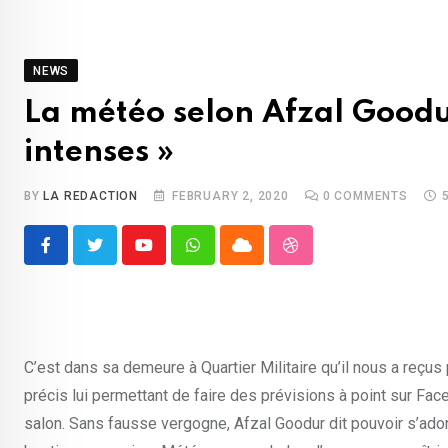
NEWS
La météo selon Afzal Goodur 
intenses »
BY
LA REDACTION
FEBRUARY 2, 2020
0
COMMENTS
Youtube
Whatsapp
Cloud
StumbleUpon
C’est dans sa demeure à Quartier Militaire qu’il nous a reçus
précis lui permettant de faire des prévisions à point sur Fac
salon. Sans fausse vergogne, Afzal Goodur dit pouvoir s’ado