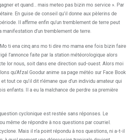
e gagner et quand… mais meteo pas bizin mo service ». Par
­taire. En guise de conseil qu’il donne aux pèlerins de
ériode. Il affirme enfin qu’un tremblement de terre peut
a manifestation d’un tremblement de terre.
 Mo ti ena cinq ans mo ti dire mo mama ene fois bizin faire
rigé l’annonce faite par la station météorologique alors
ecte lor nous, soit dans ene direction sud-ouest. Alors moi
pelons qu’Afzal Goodur anime sa page météo sur Face Book
et tout ce qu’il dit n’émane que d’un individu amateur qui
ois enfants. Il a eu la malchance de perdre sa première
question cyclonique est restée sans réponses. Le
r ou même de répondre à nos questions par courriel.
clone. Mais il n’a point répondu à nos questions, ni a-t-il
lone; à quel moment une dépression tropicale devient