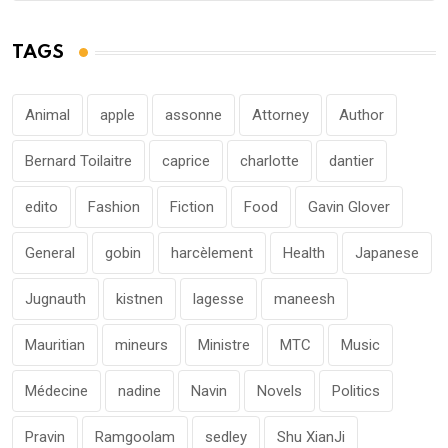
TAGS
Animal
apple
assonne
Attorney
Author
Bernard Toilaitre
caprice
charlotte
dantier
edito
Fashion
Fiction
Food
Gavin Glover
General
gobin
harcèlement
Health
Japanese
Jugnauth
kistnen
lagesse
maneesh
Mauritian
mineurs
Ministre
MTC
Music
Médecine
nadine
Navin
Novels
Politics
Pravin
Ramgoolam
sedley
Shu XianJi