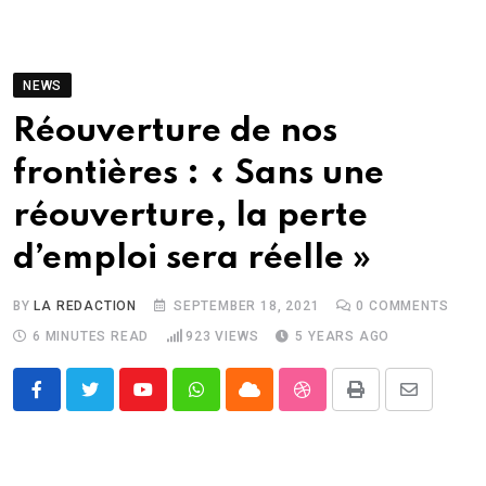
NEWS
Réouverture de nos
frontières : « Sans une
réouverture, la perte
d’emploi sera réelle »
BY
LA REDACTION
SEPTEMBER 18, 2021
0
COMMENTS
6 MINUTES READ
923
VIEWS
5 YEARS AGO
Youtube
Whatsapp
Cloud
StumbleUpon
Print
Share
via
Email