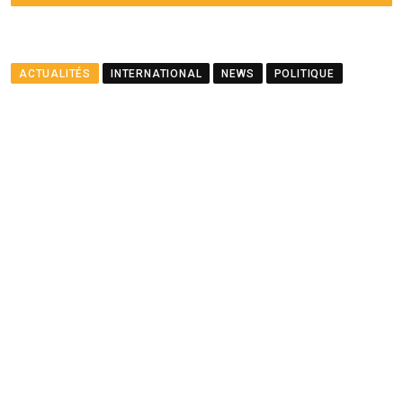
ACTUALITÉS
INTERNATIONAL
NEWS
POLITIQUE
Le ministre Ramful salue le
partenariat entre Maurice
et le PNUD
BY
LA REDACTION
AUGUST 23, 2025
0
COMMENTS
2 MINUTES READ
1463
VIEWS
12 MONTHS AGO
Youtube
Whatsapp
Cloud
StumbleUpon
Print
Share
via
Email