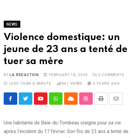
NEWS
Violence domestique: un
jeune de 23 ans a tenté de
tuer sa mère
BY
LA REDACTION
FEBRUARY 18, 2020
0
COMMENTS
LESS THAN A MINUTE
861
VIEWS
6 YEARS AGO
Youtube
Whatsapp
Cloud
StumbleUpon
Print
Share
via
Email
Une habitante de Baie-du-Tombeau craigne pour sa vie
après l’incident du 17 février. Son fils de 23 ans a tenté de