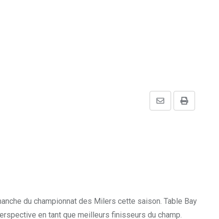
Share
Print
via
Email
manche du championnat des Milers cette saison. Table Bay
erspective en tant que meilleurs finisseurs du champ.