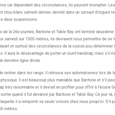
ance car dépendant des circonstances, ils peuvent triompher. Les
ait chou blanc samedi dernier, devrait dans un sursaut d’orgueil 
ses deux suspensions.
 de la 26e journée, Baritone et Table Bay ont terminé deuxième e
 ce samedi sur 1500 mètres, ils devraient nous permettre de se li
épart et surtout des circonstances de la course pou déterminer la
Il aura le désavantage de porter un lourd handicap, mais s’il n’est
a dernière ligne droite.
e rentrer dans les rangs. Il retrouva ses automatismes lors de l
physique. Il est beaucoup plus maniable que Baritone et s’il peut 
icap très raisonnable et il devrait en profiter pour offrir à l’écur
rtie quand il fut devancé par Baritone et Table Bay. Ce jour-là, il 
 laquelle il a remporté sa seule victoire chez nous jusqu’ici. S’il
50 mètres..