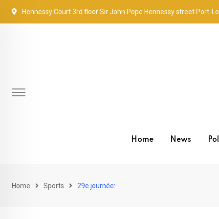
Skip
Hennessy Court 3rd floor Sir John Pope Hennessy street Port-Lo
to
content
Home
News
Pol
Home
Sports
29e journée: