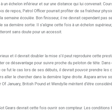
ne à un échelon inférieur et sur une distance qui lui convenait. C
 de repos, Patrol Officer pourrait profiter de sa fraîcheur phys
la semaine écoulée. Bon finisseur, il ne devrait cependant pas se l
e sa dernière sortie. Il s’aligne cette fois à un échelon supérieu
tteront sans doute pour un accessit.
x et il devrait doubler la mise s’il peut reproduire cette prestati
rmonter ce désavantage pour suivre proche du peloton de tête. Dans
e fut le cas lors de ses débuts, il devrait pouvoir prendre les 
aller le chercher dans la dernière ligne droite. Aspara arrive sou
River Of January, British Pound et Wendylle méritent d’être considé
t Gears devrait cette fois ouvrir son compteur. Les conditions lui