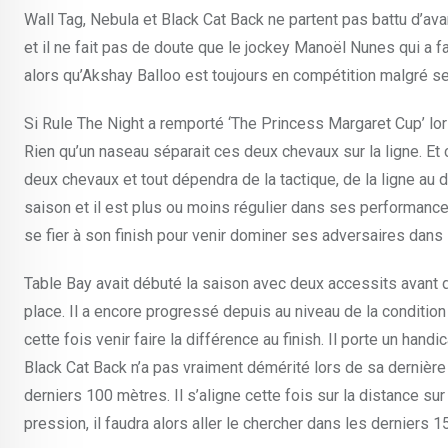
Wall Tag, Nebula et Black Cat Back ne partent pas battu d’av
et il ne fait pas de doute que le jockey Manoël Nunes qui a f
alors qu’Akshay Balloo est toujours en compétition malgré 
Si Rule The Night a remporté ‘The Princess Margaret Cup’ lors
Rien qu’un naseau séparait ces deux chevaux sur la ligne. Et
deux chevaux et tout dépendra de la tactique, de la ligne au d
saison et il est plus ou moins régulier dans ses performances. 
se fier à son finish pour venir dominer ses adversaires dans l
Table Bay avait débuté la saison avec deux accessits avant d
place. Il a encore progressé depuis au niveau de la condition 
cette fois venir faire la différence au finish. Il porte un hand
Black Cat Back n’a pas vraiment démérité lors de sa dernière so
derniers 100 mètres. Il s’aligne cette fois sur la distance sur
pression, il faudra alors aller le chercher dans les derniers 1