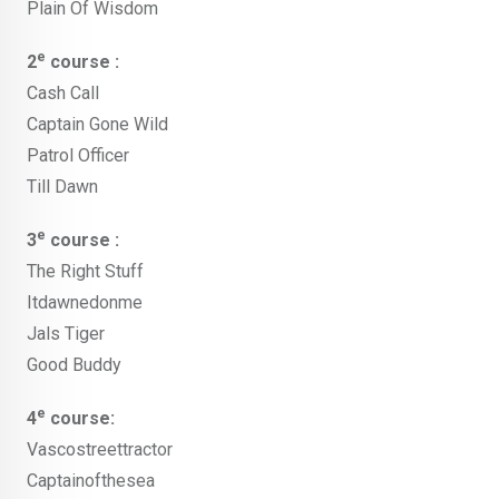
Plain Of Wisdom
e
2
course :
Cash Call
Captain Gone Wild
Patrol Officer
Till Dawn
e
3
course :
The Right Stuff
Itdawnedonme
Jals Tiger
Good Buddy
e
4
course:
Vascostreettractor
Captainofthesea