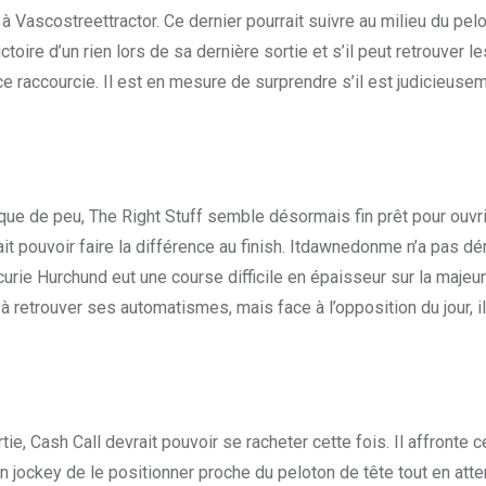
e à Vascostreettractor. Ce dernier pourrait suivre au milieu du p
toire d’un rien lors de sa dernière sortie et s’il peut retrouver 
ance raccourcie. Il est en mesure de surprendre s’il est judicieus
u que de peu, The Right Stuff semble désormais fin prêt pour ouvri
vrait pouvoir faire la différence au finish. Itdawnedonme n’a pas d
écurie Hurchund eut une course difficile en épaisseur sur la majeur
rde à retrouver ses automatismes, mais face à l’opposition du jour
rtie, Cash Call devrait pouvoir se racheter cette fois. Il affront
son jockey de le positionner proche du peloton de tête tout en at