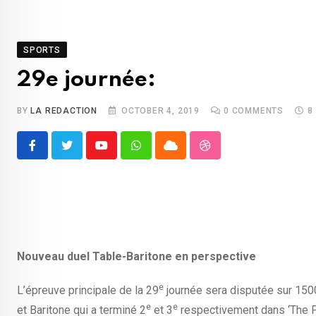
SPORTS
29e journée:
BY
LA REDACTION
OCTOBER 4, 2019
0
COMMENTS
8
Youtube
Whatsapp
Cloud
StumbleUpon
Nouveau duel Table-Baritone en perspective
e
L’épreuve principale de la 29
journée sera disputée sur 150
e
e
et Baritone qui a terminé 2
et 3
respectivement dans ‘The Pr