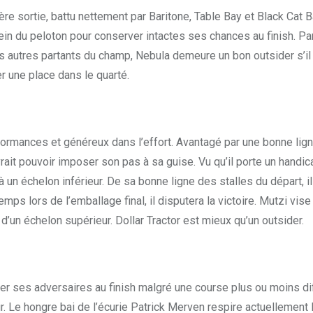
re sortie, battu nettement par Baritone, Table Bay et Black Cat
sein du peloton pour conserver intactes ses chances au finish. Pa
i les autres partants du champ, Nebula demeure un bon outsider s’
r une place dans le quarté.
rmances et généreux dans l’effort. Avantagé par une bonne ligne
it pouvoir imposer son pas à sa guise. Vu qu’il porte un handicap 
e à un échelon inférieur. De sa bonne ligne des stalles du départ, 
emps lors de l’emballage final, il disputera la victoire. Mutzi vi
d’un échelon supérieur. Dollar Tractor est mieux qu’un outsider.
ner ses adversaires au finish malgré une course plus ou moins dif
r. Le hongre bai de l’écurie Patrick Merven respire actuellement 