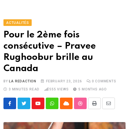
ACTUALITÉS
Pour le 2ème fois
consécutive – Pravee
Rughoobur brille au
Canada
BY
LA REDACTION
FEBRUARY 23, 2026
0
COMMENTS
3 MINUTES READ
555
VIEWS
5 MONTHS AGO
Youtube
Whatsapp
Cloud
StumbleUpon
Print
Share
via
Email