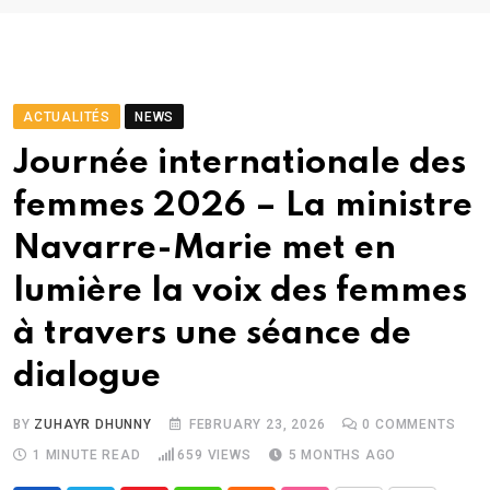
ACTUALITÉS
NEWS
Journée internationale des
femmes 2026 – La ministre
Navarre-Marie met en
lumière la voix des femmes
à travers une séance de
dialogue
BY
ZUHAYR DHUNNY
FEBRUARY 23, 2026
0
COMMENTS
1 MINUTE READ
659
VIEWS
5 MONTHS AGO