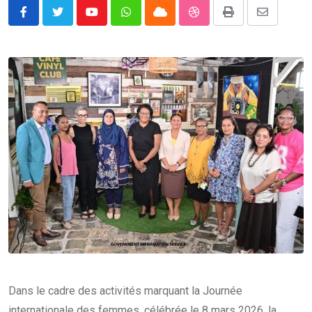
Youtube
Whatsapp
Cloud
StumbleUpon
Print
Share
via
Email
Dans le cadre des activités marquant la Journée
internationale des femmes, célébrée le 8 mars 2026, la