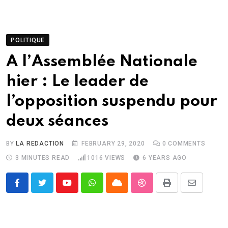
POLITIQUE
A l’Assemblée Nationale
hier : Le leader de
l’opposition suspendu pour
deux séances
BY
LA REDACTION
FEBRUARY 29, 2020
0
COMMENTS
3 MINUTES READ
1016
VIEWS
6 YEARS AGO
Youtube
Whatsapp
Cloud
StumbleUpon
Print
Share
via
Email