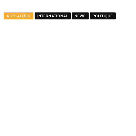
ACTUALITÉS
INTERNATIONAL
NEWS
POLITIQUE
Le ministre Ramful salue le
partenariat entre Maurice
et le PNUD
BY
LA REDACTION
AUGUST 23, 2025
0
COMMENTS
2 MINUTES READ
1465
VIEWS
12 MONTHS AGO
Youtube
Whatsapp
Cloud
StumbleUpon
Print
Share
via
Email