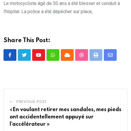
Le motocycliste âgé de 50 ans a été blesser et conduit à
l’hôpital. La police a été dépêcher sur place,
Share This Post:
Youtube
Whatsapp
Cloud
StumbleUpon
Print
Share
via
Email
PREVIOUS POST
«En voulant retirer mes sandales, mes pieds
ont accidentellement appuyé sur
l’accélérateur »