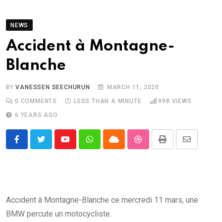
NEWS
Accident à Montagne-
Blanche
BY
VANESSEN SEECHURUN
MARCH 11, 2020
0
COMMENTS
LESS THAN A MINUTE
998
VIEWS
6 YEARS AGO
Youtube
Whatsapp
Cloud
StumbleUpon
Print
Share
via
Email
Accident à Montagne-Blanche ce mercredi 11 mars, une
BMW percute un motocycliste.