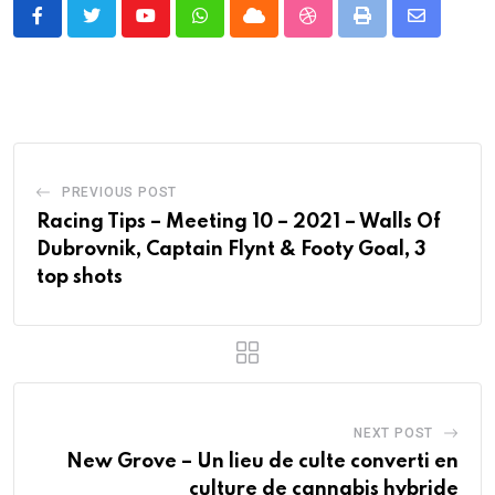
Youtube
Whatsapp
Cloud
StumbleUpon
Print
Share
via
Email
PREVIOUS POST
Racing Tips – Meeting 10 – 2021 – Walls Of
Dubrovnik, Captain Flynt & Footy Goal, 3
top shots
NEXT POST
New Grove – Un lieu de culte converti en
culture de cannabis hybride