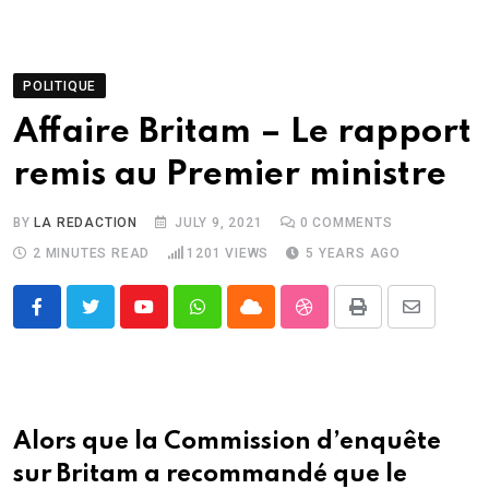
POLITIQUE
Affaire Britam – Le rapport
remis au Premier ministre
BY
LA REDACTION
JULY 9, 2021
0
COMMENTS
2 MINUTES READ
1201
VIEWS
5 YEARS AGO
Youtube
Whatsapp
Cloud
StumbleUpon
Print
Share
via
Email
Alors que la Commission d’enquête
sur Britam a recommandé que le