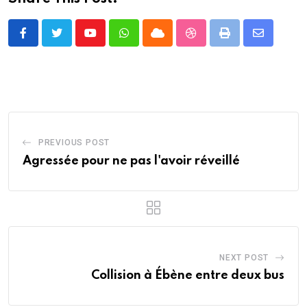
Youtube
Whatsapp
Cloud
StumbleUpon
Print
Share
via
Email
PREVIOUS POST
Agressée pour ne pas l'avoir réveillé
NEXT POST
Collision à Ébène entre deux bus