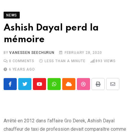
NEWS
Ashish Dayal perd la
mémoire
BY
VANESSEN SEECHURUN
FEBRUARY 28, 2020
0
COMMENTS
LESS THAN A MINUTE
893
VIEWS
6 YEARS AGO
Youtube
Whatsapp
Cloud
StumbleUpon
Print
Share
via
Email
Arrêté en 2012 dans l’affaire Gro Derek, Ashish Dayal
chauffeur de taxi de profession devait comparaître comme