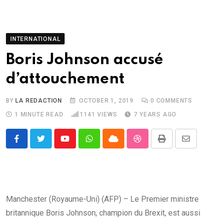
INTERNATIONAL
Boris Johnson accusé
d’attouchement
BY
LA REDACTION
OCTOBER 1, 2019
0
COMMENTS
1 MINUTE READ
1141
VIEWS
7 YEARS AGO
Youtube
Whatsapp
Cloud
StumbleUpon
Print
Share
via
Email
Manchester (Royaume-Uni) (AFP) – Le Premier ministre
britannique Boris Johnson, champion du Brexit, est aussi