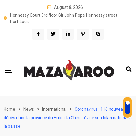
Skip
August 8, 2026
to
Hennessy Court 3rd floor Sir John Pope Hennessy street
content
Port-Louis
Home
News
International
Coronavirus : 116 nouveaux
décès dans la province du Hubei, la Chine révise son bilan national à
la baisse