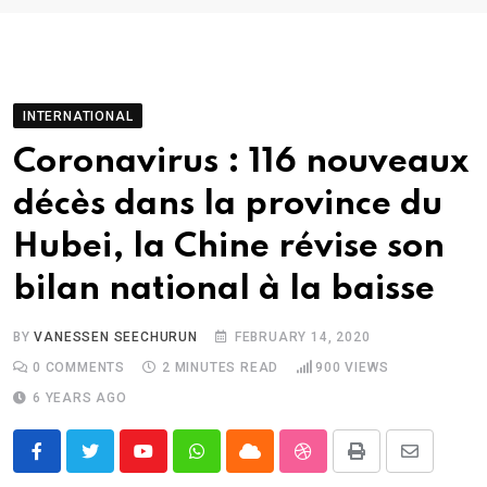
INTERNATIONAL
Coronavirus : 116 nouveaux
décès dans la province du
Hubei, la Chine révise son
bilan national à la baisse
BY
VANESSEN SEECHURUN
FEBRUARY 14, 2020
0
COMMENTS
2 MINUTES READ
900
VIEWS
6 YEARS AGO
Youtube
Whatsapp
Cloud
StumbleUpon
Print
Share