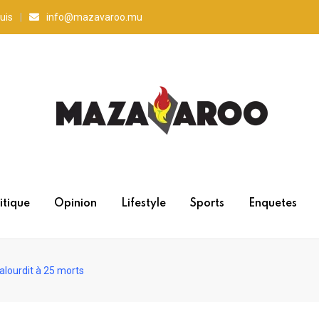
uis
info@mazavaroo.mu
itique
Opinion
Lifestyle
Sports
Enquetes
'alourdit à 25 morts