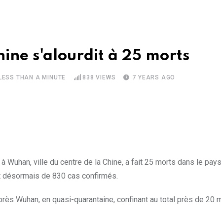
hine s'alourdit à 25 morts
LESS THAN A MINUTE
838
VIEWS
7 YEARS AGO
 Wuhan, ville du centre de la Chine, a fait 25 morts dans le pays 
état désormais de 830 cas confirmés.
près Wuhan, en quasi-quarantaine, confinant au total près de 20 