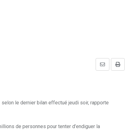
Share
Print
via
Email
selon le dernier bilan effectué jeudi soir, rapporte
millions de personnes pour tenter d’endiguer la