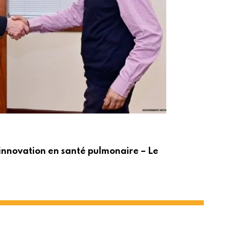
ACT
innovation en santé pulmonaire – Le
Po