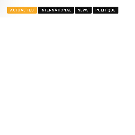
ACTUALITÉS
INTERNATIONAL
NEWS
POLITIQUE
Le ministre Ramful salue le
BY
LA REDACTION
AUGUST 23, 2025
0
COMMENTS
2
Youtube
Whatsapp
Cloud
StumbleUpon