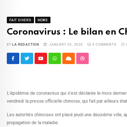
FAIT DIVERS
NEWS
Coronavirus : Le bilan en C
BY
LA REDACTION
JANUARY 24, 2020
0
COMMENTS
Youtube
Whatsapp
Cloud
StumbleUpon
L’épidémie de coronavirus qui s’est déclarée le mois dernier à
vendredi la presse officielle chinoise, qui fait par ailleurs 
Les autorités chinoises ont placé jeudi une deuxième ville, a
propagation de la maladie.