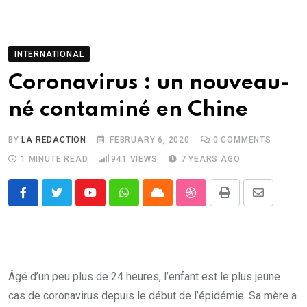
INTERNATIONAL
Coronavirus : un nouveau-
né contaminé en Chine
BY
LA REDACTION
FEBRUARY 6, 2020
0
COMMENTS
1 MINUTE READ
941
VIEWS
7 YEARS AGO
Youtube
Whatsapp
Cloud
StumbleUpon
Print
Share
via
Email
Âgé d’un peu plus de 24 heures, l’enfant est le plus jeune
cas de coronavirus depuis le début de l’épidémie. Sa mère a