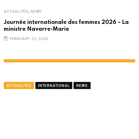
,
ACTUALITÉS
NEWS
Journée internationale des femmes 2026 – La
ministre Navarre-Marie
FEBRUARY 23, 2026
ACTUALITÉS
INTERNATIONAL
NEWS
Meurtre dans une mosquée
du Gard – comment va se
passer la remise à la
France d’Olivier Hadzovic,