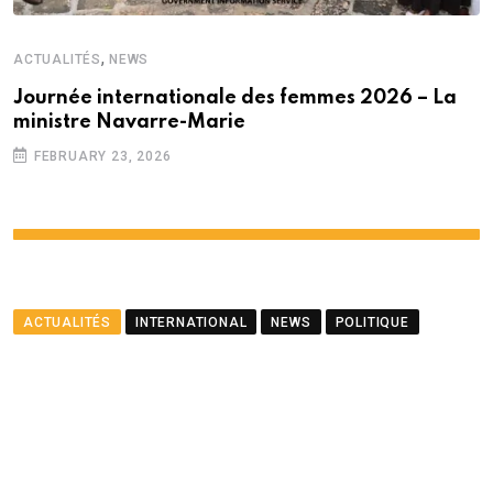
,
ACTUALITÉS
NEWS
Journée internationale des femmes 2026 – La
ministre Navarre-Marie
FEBRUARY 23, 2026
ACTUALITÉS
INTERNATIONAL
NEWS
POLITIQUE
Le ministre Ramful salue le
partenariat entre Maurice
et le PNUD