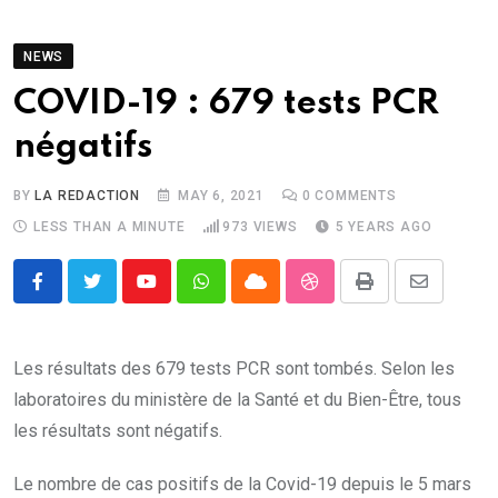
NEWS
COVID-19 : 679 tests PCR
négatifs
BY
LA REDACTION
MAY 6, 2021
0
COMMENTS
LESS THAN A MINUTE
973
VIEWS
5 YEARS AGO
Youtube
Whatsapp
Cloud
StumbleUpon
Print
Share
via
Email
Les résultats des 679 tests PCR sont tombés. Selon les
laboratoires du ministère de la Santé et du Bien-Être, tous
les résultats sont négatifs.
Le nombre de cas positifs de la Covid-19 depuis le 5 mars