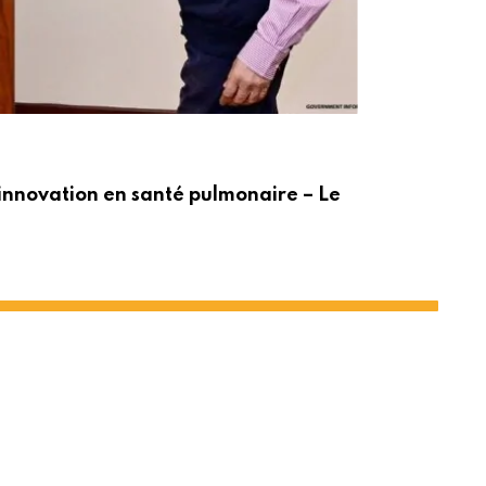
ACT
innovation en santé pulmonaire – Le
Po
t le PNUD