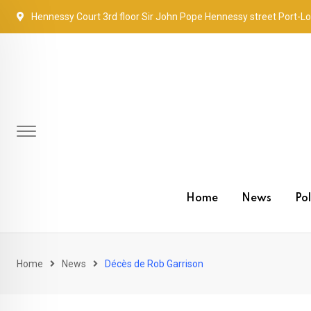
Skip
Hennessy Court 3rd floor Sir John Pope Hennessy street Port-Lo
to
content
Home
News
Pol
Home
News
Décès de Rob Garrison