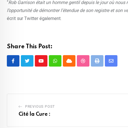
“
Rob Garrison était un homme gentil depuis le jour où nous 
l’opportunité de démontrer l’étendue de son registre et son 
écrit sur Twitter également.
Share This Post:
Youtube
Whatsapp
Cloud
StumbleUpon
Print
Share
via
Email
PREVIOUS POST
Cité la Cure :