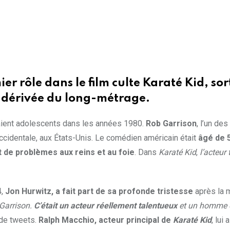
 rôle dans le film culte Karaté Kid, sort
 dérivée du long-métrage.
taient adolescents dans les années 1980.
Rob Garrison
, l’un des
 occidentale, aux États-Unis. Le comédien américain était
âgé de 
t de problèmes aux reins et au foie
. Dans
Karaté Kid
,
l’acteur
4,
Jon Hurwitz, a fait part de sa profonde tristesse
après la m
 Garrison.
C’était un acteur réellement talentueux
et un homme e
e de tweets.
Ralph Macchio, acteur principal de
Karaté Kid
, lu