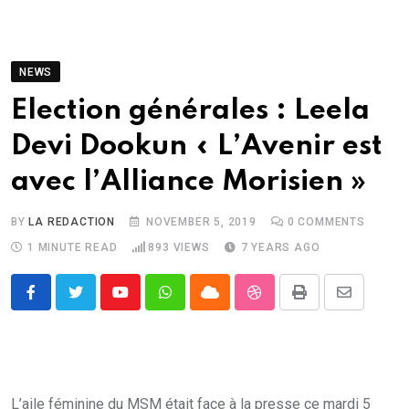
NEWS
Election générales : Leela
Devi Dookun « L’Avenir est
avec l’Alliance Morisien »
BY
LA REDACTION
NOVEMBER 5, 2019
0
COMMENTS
1 MINUTE READ
893
VIEWS
7 YEARS AGO
Youtube
Whatsapp
Cloud
StumbleUpon
Print
Share
via
Email
L’aile féminine du MSM était face à la presse ce mardi 5