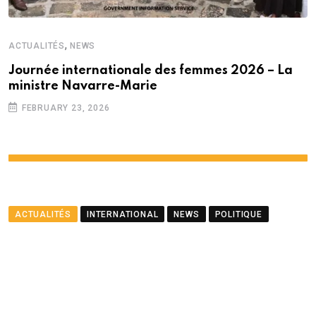
,
ACTUALITÉS
NEWS
Journée internationale des femmes 2026 – La
ministre Navarre-Marie
FEBRUARY 23, 2026
ACTUALITÉS
INTERNATIONAL
NEWS
POLITIQUE
Le ministre Ramful salue le
partenariat entre Maurice
et le PNUD