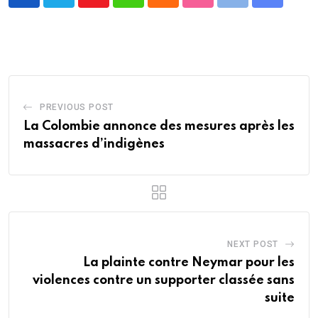
Youtube
Whatsapp
Cloud
StumbleUpon
Print
Share
via
Email
PREVIOUS POST
La Colombie annonce des mesures après les
massacres d’indigènes
NEXT POST
La plainte contre Neymar pour les
violences contre un supporter classée sans
suite