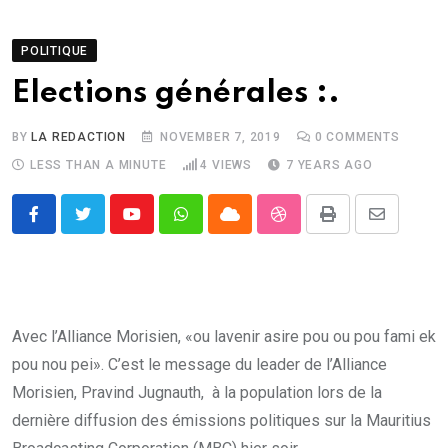
POLITIQUE
Elections générales :.
BY
LA REDACTION
NOVEMBER 7, 2019
0
COMMENTS
LESS THAN A MINUTE
4
VIEWS
7 YEARS AGO
Youtube
Whatsapp
Cloud
StumbleUpon
Print
Share
via
Email
Avec l’Alliance Morisien, «ou lavenir asire pou ou pou fami ek
pou nou pei». C’est le message du leader de l’Alliance
Morisien, Pravind Jugnauth, à la population lors de la
dernière diffusion des émissions politiques sur la Mauritius