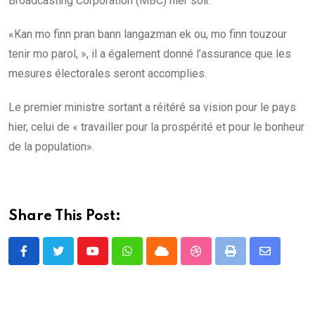
Broadcasting Corporation (MBC) hier soir.
«Kan mo finn pran bann langazman ek ou, mo finn touzour
tenir mo parol, », il a également donné l’assurance que les
mesures électorales seront accomplies.
Le premier ministre sortant a réitéré sa vision pour le pays
hier, celui de « travailler pour la prospérité et pour le bonheur
de la population».
Share This Post:
Youtube
Whatsapp
Cloud
StumbleUpon
Print
Share
via
Email