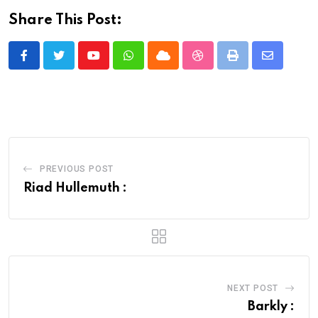
Share This Post:
Youtube
Whatsapp
Cloud
StumbleUpon
Print
Share
via
Email
PREVIOUS POST
Riad Hullemuth :
NEXT POST
Barkly :