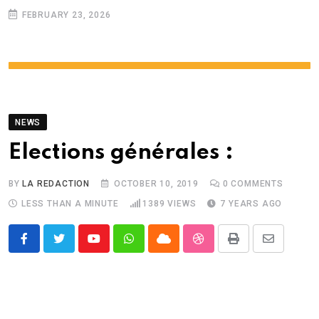
FEBRUARY 23, 2026
NEWS
Elections générales :
BY
LA REDACTION
OCTOBER 10, 2019
0
COMMENTS
LESS THAN A MINUTE
1389
VIEWS
7 YEARS AGO
Youtube
Whatsapp
Cloud
StumbleUpon
Print
Share
via
Email