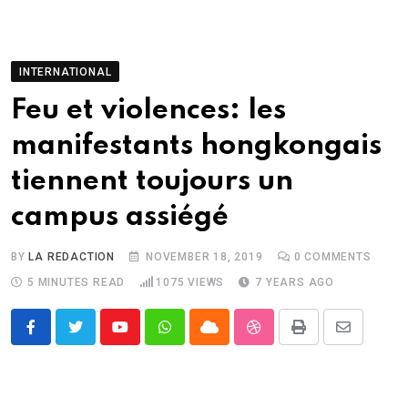
INTERNATIONAL
Feu et violences: les
manifestants hongkongais
tiennent toujours un
campus assiégé
BY
LA REDACTION
NOVEMBER 18, 2019
0
COMMENTS
5 MINUTES READ
1075
VIEWS
7 YEARS AGO
Youtube
Whatsapp
Cloud
StumbleUpon
Print
Share
via
Email