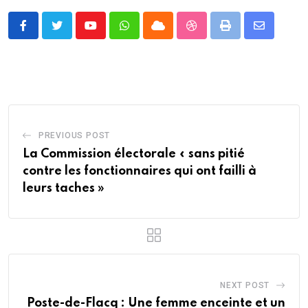
Youtube
Whatsapp
Cloud
StumbleUpon
Print
Share
via
Email
PREVIOUS POST
La Commission électorale « sans pitié
contre les fonctionnaires qui ont failli à
leurs taches »
NEXT POST
Poste-de-Flacq : Une femme enceinte et un