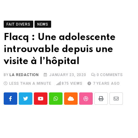
FAIT DIVERS
NEWS
Flacq : Une adolescente
introuvable depuis une
visite à l’hôpital
BY
LA REDACTION
JANUARY 23, 2020
0
COMMENTS
LESS THAN A MINUTE
875
VIEWS
7 YEARS AGO
Youtube
Whatsapp
Cloud
StumbleUpon
Print
Share
via
Email