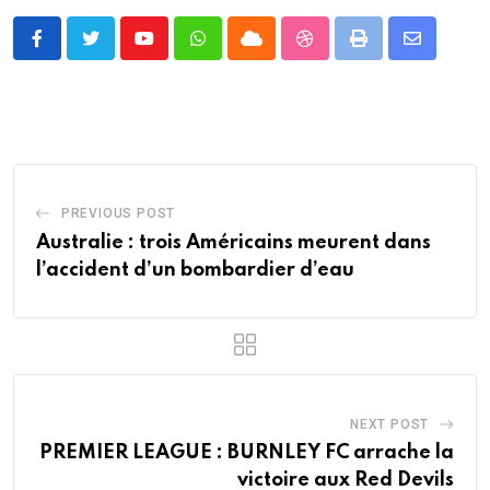
Youtube
Whatsapp
Cloud
StumbleUpon
Print
Share
via
Email
PREVIOUS POST
Australie : trois Américains meurent dans
l’accident d’un bombardier d’eau
NEXT POST
PREMIER LEAGUE : BURNLEY FC arrache la
victoire aux Red Devils