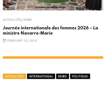
,
ACTUALITÉS
NEWS
Journée internationale des femmes 2026 – La
ministre Navarre-Marie
FEBRUARY 23, 2026
ACTUALITÉS
INTERNATIONAL
NEWS
POLITIQUE
Le ministre Ramful salue le
partenariat entre Maurice
et le PNUD