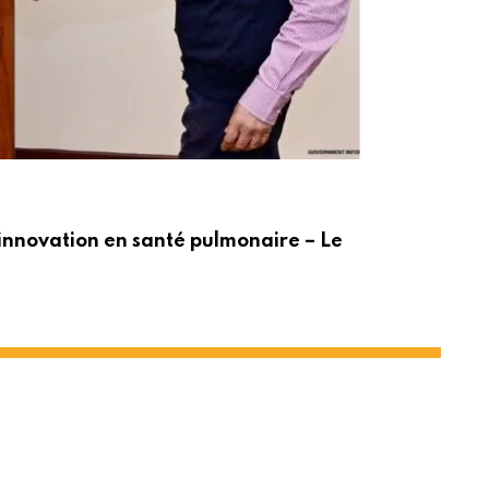
ACT
innovation en santé pulmonaire – Le
Po
t le PNUD