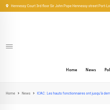
Skip
Hennessy Court 3rd floor Sir John Pope Hennessy street Port-Lo
to
content
Home
News
Pol
Home
News
ICAC : Les hauts fonctionnaires ont jusqu’à dem