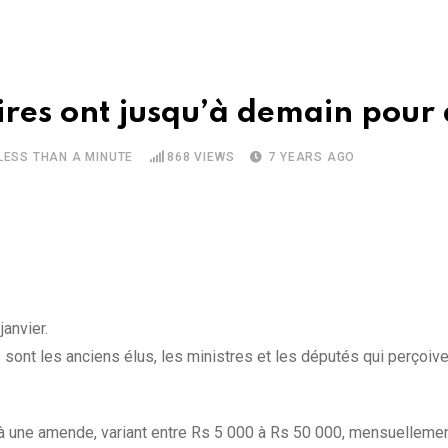
ires ont jusqu’à demain pour 
LESS THAN A MINUTE
868
VIEWS
7 YEARS AGO
anvier.
sont les anciens élus, les ministres et les députés qui perçoiv
 à une amende, variant entre Rs 5 000 à Rs 50 000, mensuellemen