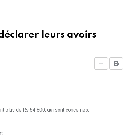
déclarer leurs avoirs
Share
Print
via
Email
ent plus de Rs 64 800, qui sont concernés.
t.