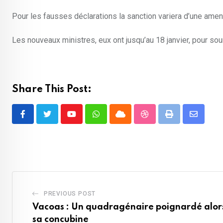
Pour les fausses déclarations la sanction variera d’une ame
Les nouveaux ministres, eux ont jusqu’au 18 janvier, pour sou
Share This Post:
Youtube
Whatsapp
Cloud
StumbleUpon
Print
Share
via
Email
PREVIOUS POST
Vacoas : Un quadragénaire poignardé alors 
sa concubine