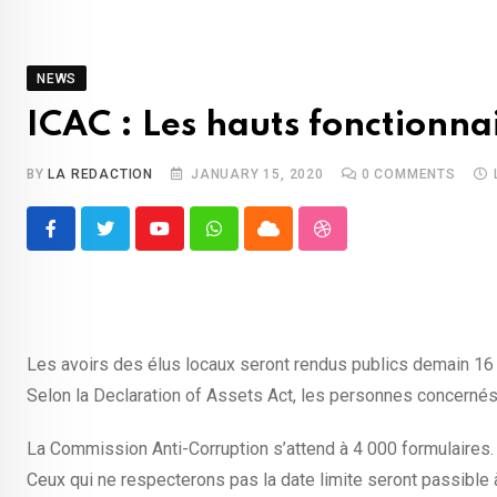
NEWS
ICAC : Les hauts fonctionna
BY
LA REDACTION
JANUARY 15, 2020
0
COMMENTS
Youtube
Whatsapp
Cloud
StumbleUpon
Les avoirs des élus locaux seront rendus publics demain 16 j
Selon la Declaration of Assets Act, les personnes concernés 
La Commission Anti-Corruption s’attend à 4 000 formulaires.
Ceux qui ne respecterons pas la date limite seront passible