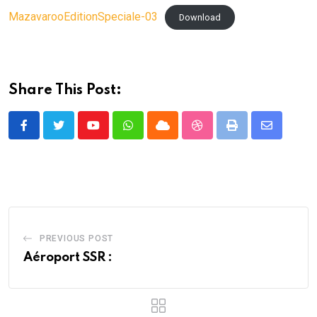
MazavarooEditionSpeciale-03
Download
Share This Post:
Youtube
Whatsapp
Cloud
StumbleUpon
Print
Share
via
Email
PREVIOUS POST
Aéroport SSR :