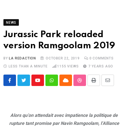
NEWS
Jurassic Park reloaded
version Ramgoolam 2019
BY
LA REDACTION
OCTOBER 22, 2019
0
COMMENTS
LESS THAN A MINUTE
1155
VIEWS
7 YEARS AGO
Youtube
Whatsapp
Cloud
StumbleUpon
Print
Share
via
Email
Alors qu’on attendait avec impatience la politique de
rupture tant promise par Navin Ramgoolam, l’Alliance