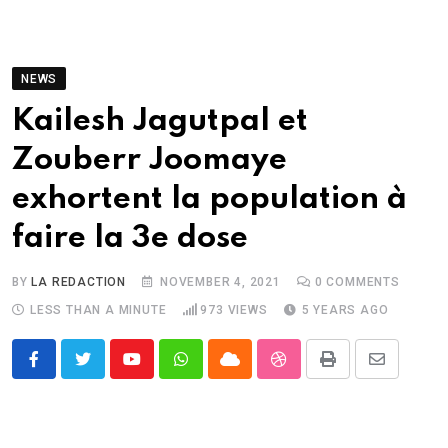
NEWS
Kailesh Jagutpal et
Zouberr Joomaye
exhortent la population à
faire la 3e dose
BY
LA REDACTION
NOVEMBER 4, 2021
0
COMMENTS
LESS THAN A MINUTE
973
VIEWS
5 YEARS AGO
Youtube
Whatsapp
Cloud
StumbleUpon
Print
Share
via
Email