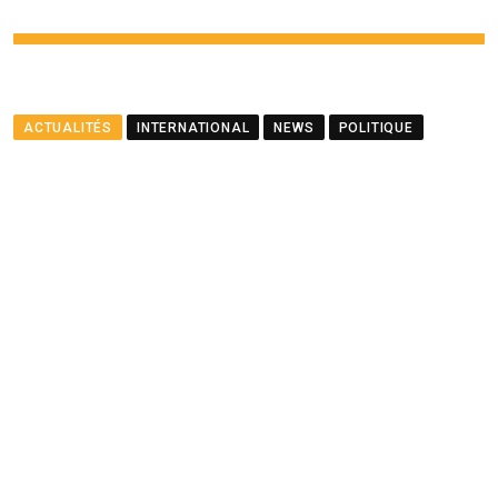
ACTUALITÉS
INTERNATIONAL
NEWS
POLITIQUE
Le ministre Ramful salue le
partenariat entre Maurice
et le PNUD
BY
LA REDACTION
AUGUST 23, 2025
0
COMMENTS
2 MINUTES READ
1465
VIEWS
12 MONTHS AGO
Youtube
Whatsapp
Cloud
StumbleUpon
Print
Share
via
Email