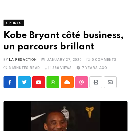
SPORTS
Kobe Bryant côté business,
un parcours brillant
BY
LA REDACTION
JANUARY 27, 2020
0
COMMENTS
3 MINUTES READ
1380
VIEWS
7 YEARS AGO
Youtube
Whatsapp
Cloud
StumbleUpon
Print
Share
via
Email