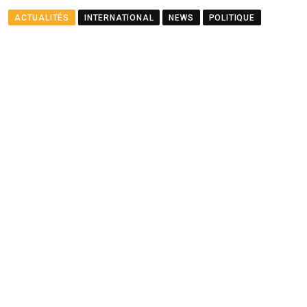
ACTUALITÉS
INTERNATIONAL
NEWS
POLITIQUE
Le ministre Ramful salue le
partenariat entre Maurice
et le PNUD
BY
LA REDACTION
AUGUST 23, 2025
0
COMMENTS
2 MINUTES READ
1464
VIEWS
12 MONTHS AGO
Youtube
Whatsapp
Cloud
StumbleUpon
Print
Share
via
Email