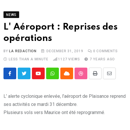
NEWS
L' Aéroport : Reprises des
opérations
BY
LA REDACTION
DECEMBER 31, 2019
0
COMMENTS
LESS THAN A MINUTE
1127
VIEWS
7 YEARS AGO
Youtube
Whatsapp
Cloud
StumbleUpon
Print
Share
via
Email
L’ alerte cyclonique enlevée, l’aéroport de Plaisance reprend
ses activités ce mardi 31 décembre.
Plusieurs vols vers Maurice ont été reprogrammé.