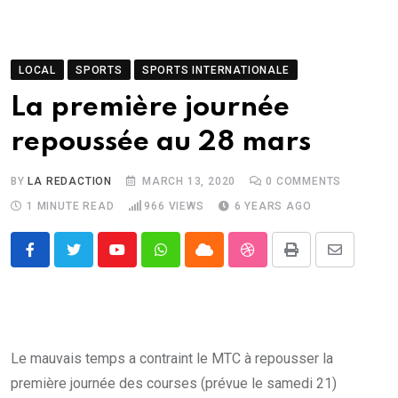
LOCAL
SPORTS
SPORTS INTERNATIONALE
La première journée
repoussée au 28 mars
BY
LA REDACTION
MARCH 13, 2020
0
COMMENTS
1 MINUTE READ
966
VIEWS
6 YEARS AGO
Youtube
Whatsapp
Cloud
StumbleUpon
Print
Share
via
Email
Le mauvais temps a contraint le MTC à repousser la
première journée des courses (prévue le samedi 21)