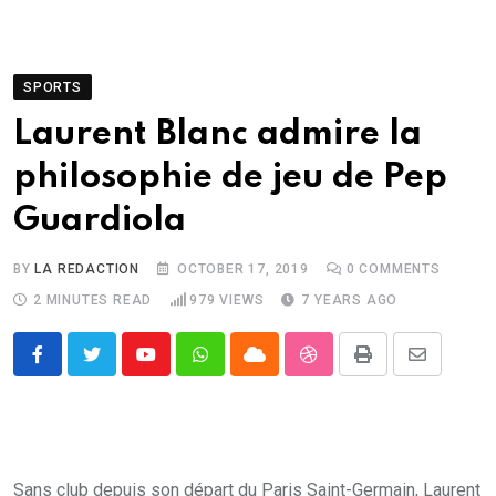
SPORTS
Laurent Blanc admire la
philosophie de jeu de Pep
Guardiola
BY
LA REDACTION
OCTOBER 17, 2019
0
COMMENTS
2 MINUTES READ
979
VIEWS
7 YEARS AGO
Youtube
Whatsapp
Cloud
StumbleUpon
Print
Share
via
Email
Sans club depuis son départ du Paris Saint-Germain, Laurent