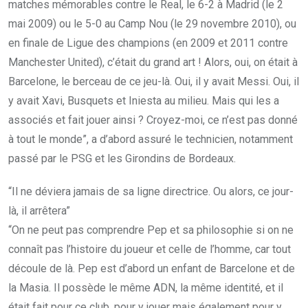
matches mémorables contre le Real, le 6-2 à Madrid (le 2
mai 2009) ou le 5-0 au Camp Nou (le 29 novembre 2010), ou
en finale de Ligue des champions (en 2009 et 2011 contre
Manchester United), c’était du grand art ! Alors, oui, on était à
Barcelone, le berceau de ce jeu-là. Oui, il y avait Messi. Oui, il
y avait Xavi, Busquets et Iniesta au milieu. Mais qui les a
associés et fait jouer ainsi ? Croyez-moi, ce n’est pas donné
à tout le monde”, a d’abord assuré le technicien, notamment
passé par le PSG et les Girondins de Bordeaux.
“Il ne déviera jamais de sa ligne directrice. Ou alors, ce jour-
là, il arrêtera”
“On ne peut pas comprendre Pep et sa philosophie si on ne
connaît pas l’histoire du joueur et celle de l’homme, car tout
découle de là. Pep est d’abord un enfant de Barcelone et de
la Masia. Il possède le même ADN, la même identité, et il
était fait pour ce club, pour y jouer mais également pour y