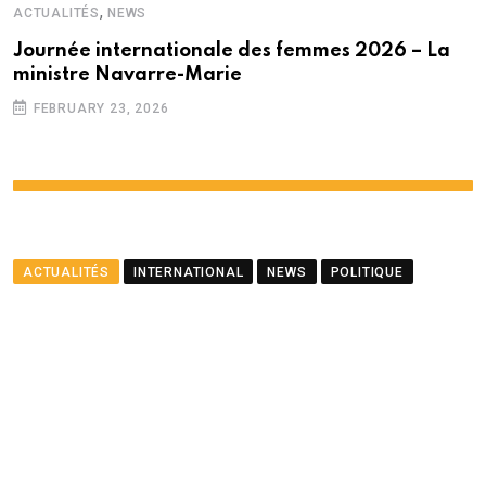
,
ACTUALITÉS
NEWS
Journée internationale des femmes 2026 – La
ministre Navarre-Marie
FEBRUARY 23, 2026
ACTUALITÉS
INTERNATIONAL
NEWS
POLITIQUE
Le ministre Ramful salue le
partenariat entre Maurice
et le PNUD
BY
LA REDACTION
AUGUST 23, 2025
0
COMMENTS
2 MINUTES READ
1464
VIEWS
12 MONTHS AGO