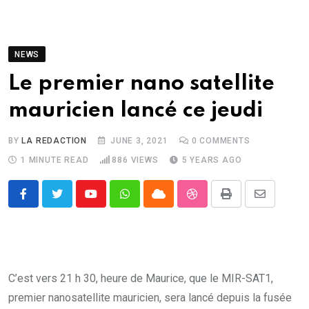
NEWS
Le premier nano satellite
mauricien lancé ce jeudi
BY
LA REDACTION
JUNE 3, 2021
0
COMMENTS
1 MINUTE READ
886
VIEWS
5 YEARS AGO
Youtube
Whatsapp
Cloud
StumbleUpon
Print
Share
via
Email
C’est vers 21 h 30, heure de Maurice, que le MIR-SAT1,
premier nanosatellite mauricien, sera lancé depuis la fusée