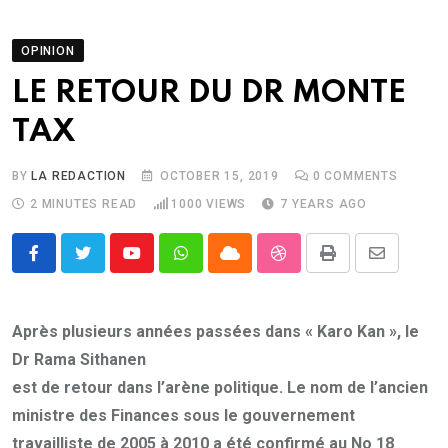
OPINION
LE RETOUR DU DR MONTE
TAX
BY
LA REDACTION
OCTOBER 15, 2019
0
COMMENTS
2 MINUTES READ
1000
VIEWS
7 YEARS AGO
Youtube
Whatsapp
Cloud
StumbleUpon
Print
Share
via
Email
Après plusieurs années passées dans « Karo Kan », le
Dr Rama Sithanen
est de retour dans l’arène politique. Le nom de l’ancien
ministre des Finances sous le gouvernement
travailliste de 2005 à 2010 a été confirmé au No 18