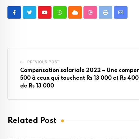
Youtube
Whatsapp
Cloud
StumbleUpon
Print
Share
via
Email
PREVIOUS POST
Compensation salariale 2022 – Une compen
500 à ceux qui touchent Rs 13 000 et Rs 400 
de Rs 13 000
Related Post