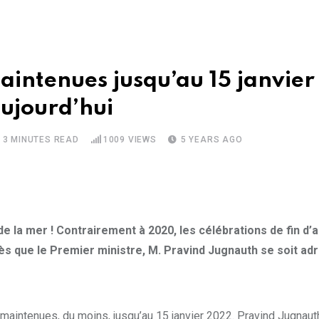
 maintenues jusqu’au 15 janvi
aujourd’hui
3 MINUTES READ
1009
VIEWS
5 YEARS AGO
 de la mer ! Contrairement à 2020, les célébrations de fin d
ès que le Premier ministre, M. Pravind Jugnauth se soit adre
t maintenues, du moins, jusqu’au 15 janvier 2022. Pravind Jugnaut