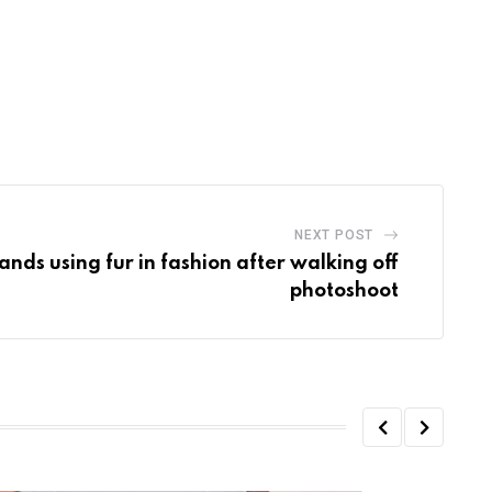
NEXT POST
nds using fur in fashion after walking off
photoshoot