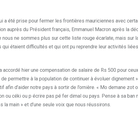
qui a été prise pour fermer les frontières mauriciennes avec cert
ion auprès du Président français, Emmanuel Macron après la décis
e nous ne sommes plus sur cette liste rouge écarlate, mais sur l
ui étaient difficultés et qui ont pu reprendre leur activités liées
ui a accordé hier une compensation de salaire de Rs 500 pour ce
n de permettre à la population de continuer à évoluer dignement 
f afin d’aider notre pays à sortir de l’ornière. « Mo demane zot oc
on ou céki ou p écrire pas pé fer dimal ou pays. Pense à sa ban 
ns la main » et d’une seule voix que nous réussirons.