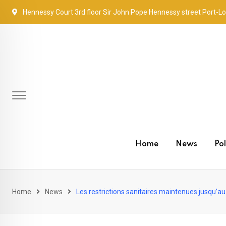
Skip
Hennessy Court 3rd floor Sir John Pope Hennessy street Port-Lo
to
content
Home
News
Pol
Home
News
Les restrictions sanitaires maintenues jusqu’au