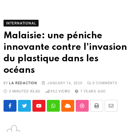
INTERNATIONAL
Malaisie: une péniche
innovante contre l’invasion
du plastique dans les
océans
BY
LA REDACTION
JANUARY 16, 2020
0
COMMENTS
3 MINUTES READ
952
VIEWS
7 YEARS AGO
Youtube
Whatsapp
Cloud
StumbleUpon
Print
Share
via
Email