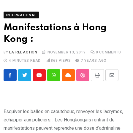
INTERNATIONAL
Manifestations à Hong
Kong :
BY
LA REDACTION
NOVEMBER 13, 2019
0
COMMENTS
4 MINUTES READ
868
VIEWS
7 YEARS AGO
Youtube
Whatsapp
Cloud
StumbleUpon
Print
Share
via
Email
Esquiver les balles en caoutchouc, renvoyer les lacrymos,
échapper aux policiers… Les Hongkongais rentrant de
manifestations peuvent reprendre une dose d’adrénaline