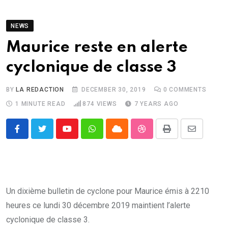
NEWS
Maurice reste en alerte
cyclonique de classe 3
BY
LA REDACTION
DECEMBER 30, 2019
0
COMMENTS
1 MINUTE READ
874
VIEWS
7 YEARS AGO
Youtube
Whatsapp
Cloud
StumbleUpon
Print
Share
via
Email
Un dixième bulletin de cyclone pour Maurice émis à 2210
heures ce lundi 30 décembre 2019 maintient l’alerte
cyclonique de classe 3.