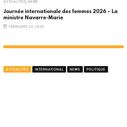
,
ACTUALITÉS
NEWS
Journée internationale des femmes 2026 – La
ministre Navarre-Marie
FEBRUARY 23, 2026
ACTUALITÉS
INTERNATIONAL
NEWS
POLITIQUE
Le ministre Ramful salue le
partenariat entre Maurice
et le PNUD
BY
LA REDACTION
AUGUST 23, 2025
0
COMMENTS
2 MINUTES READ
1465
VIEWS
12 MONTHS AGO