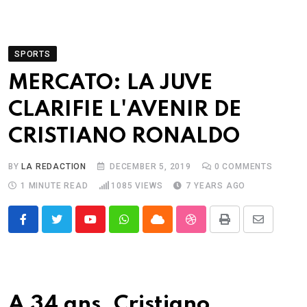
SPORTS
MERCATO: LA JUVE
CLARIFIE L'AVENIR DE
CRISTIANO RONALDO
BY
LA REDACTION
DECEMBER 5, 2019
0
COMMENTS
1 MINUTE READ
1085
VIEWS
7 YEARS AGO
Youtube
Whatsapp
Cloud
StumbleUpon
Print
Share
via
Email
A 34 ans, Cristiano