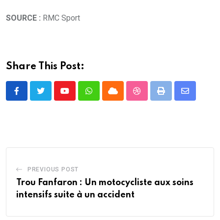
SOURCE :
RMC Sport
Share This Post:
Youtube
Whatsapp
Cloud
StumbleUpon
Print
Share
via
Email
PREVIOUS POST
Trou Fanfaron : Un motocycliste aux soins
intensifs suite à un accident