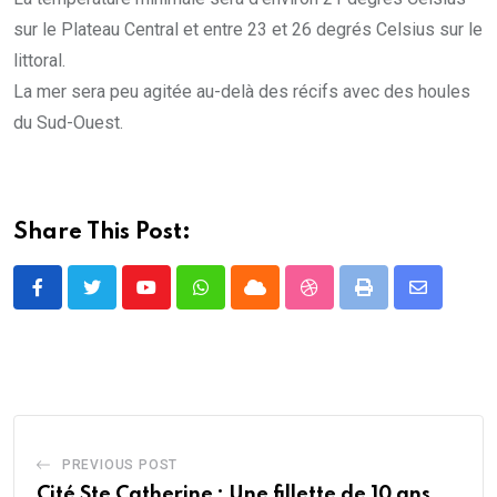
sur le Plateau Central et entre 23 et 26 degrés Celsius sur le
littoral.
La mer sera peu agitée au-delà des récifs avec des houles
du Sud-Ouest.
Share This Post:
Youtube
Whatsapp
Cloud
StumbleUpon
Print
Share
via
Email
PREVIOUS POST
Cité Ste Catherine : Une fillette de 10 ans