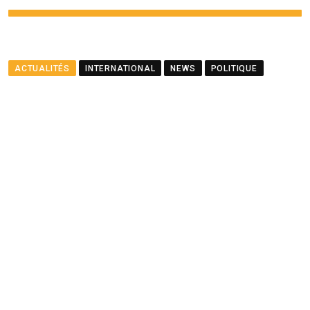
ACTUALITÉS
INTERNATIONAL
NEWS
POLITIQUE
Le ministre Ramful salue le
partenariat entre Maurice
et le PNUD
BY
LA REDACTION
AUGUST 23, 2025
0
COMMENTS
2 MINUTES READ
1460
VIEWS
12 MONTHS AGO
Youtube
Whatsapp
Cloud
StumbleUpon
Print
Share
via
Email