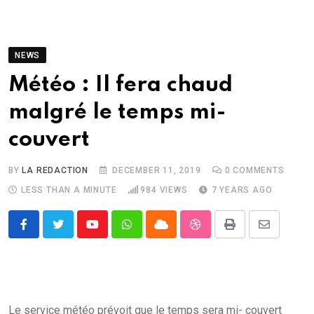
NEWS
Météo : Il fera chaud
malgré le temps mi-
couvert
BY
LA REDACTION
DECEMBER 11, 2019
0
COMMENTS
LESS THAN A MINUTE
984
VIEWS
7 YEARS AGO
Youtube
Whatsapp
Cloud
StumbleUpon
Print
Share
via
Email
Le service météo prévoit que le temps sera mi- couvert