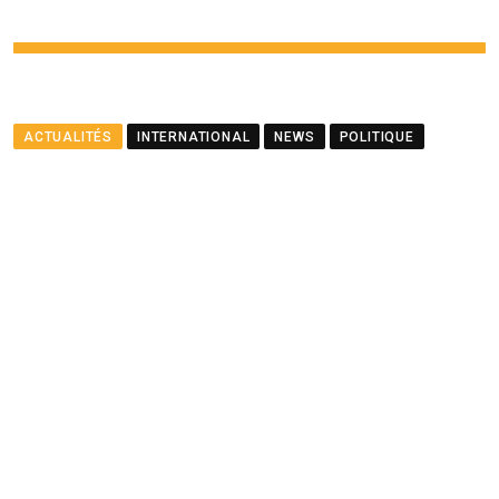
ACTUALITÉS
INTERNATIONAL
NEWS
POLITIQUE
Le ministre Ramful salue le
partenariat entre Maurice
et le PNUD
BY
LA REDACTION
AUGUST 23, 2025
0
COMMENTS
2 MINUTES READ
1464
VIEWS
12 MONTHS AGO
Youtube
Whatsapp
Cloud
StumbleUpon
Print
Share
via
Email