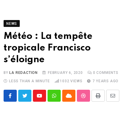
NEWS
Météo : La tempête
tropicale Francisco
s’éloigne
BY
LA REDACTION
FEBRUARY 6, 2020
0
COMMENTS
LESS THAN A MINUTE
1032
VIEWS
7 YEARS AGO
Youtube
Whatsapp
Cloud
StumbleUpon
Print
Share
via
Email