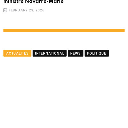
ministre Navarre-Marie
FEBRUARY 23, 2026
ACTUALITÉS
INTERNATIONAL
NEWS
POLITIQUE
Le ministre Ramful salue le
partenariat entre Maurice
et le PNUD
BY
LA REDACTION
AUGUST 23, 2025
0
COMMENTS
2 MINUTES READ
1463
VIEWS
12 MONTHS AGO
Youtube
Whatsapp
Cloud
StumbleUpon
Print
Share