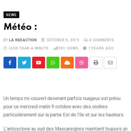
NEWS
Météo :
BY
LA REDACTION
OCTOBER 9, 2019
0
COMMENTS
LESS THAN A MINUTE
991
VIEWS
7 YEARS AGO
Youtube
Whatsapp
Cloud
StumbleUpon
Print
Share
via
Email
Un temps mi-couvert devenant parfois nuageux est prévu
pour ce mercredi matin 9 octobre avec des ondées
particulièrement sur la partie Est de l’île et sur les hauteurs.
L’anticyclone au sud des Mascareignes maintient toujours un