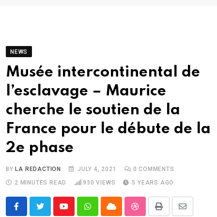
NEWS
Musée intercontinental de
l’esclavage – Maurice
cherche le soutien de la
France pour le débute de la
2e phase
BY
LA REDACTION
JULY 4, 2021
0
COMMENTS
2 MINUTES READ
930
VIEWS
5 YEARS AGO
Youtube
Whatsapp
Cloud
StumbleUpon
Print
Share