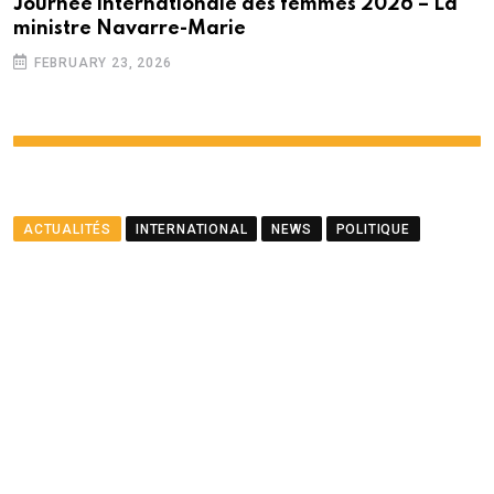
Journée internationale des femmes 2026 – La
ministre Navarre-Marie
FEBRUARY 23, 2026
ACTUALITÉS
INTERNATIONAL
NEWS
POLITIQUE
Le ministre Ramful salue le
partenariat entre Maurice
et le PNUD
BY
LA REDACTION
AUGUST 23, 2025
0
COMMENTS
2 MINUTES READ
1460
VIEWS
12 MONTHS AGO