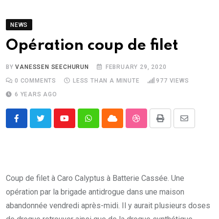
NEWS
Opération coup de filet
BY
VANESSEN SEECHURUN
FEBRUARY 29, 2020
0
COMMENTS
LESS THAN A MINUTE
977
VIEWS
6 YEARS AGO
Youtube
Whatsapp
Cloud
StumbleUpon
Print
Share
via
Email
Coup de filet à Caro Calyptus à Batterie Cassée. Une
opération par la brigade antidrogue dans une maison
abandonnée vendredi après-midi. Il y aurait plusieurs doses