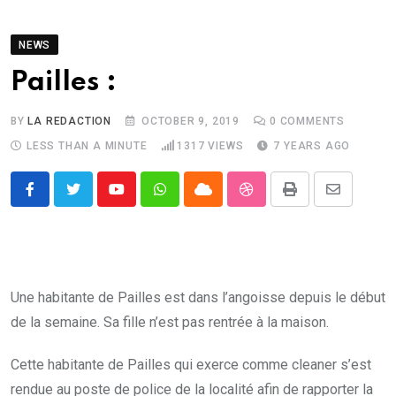
NEWS
Pailles :
BY
LA REDACTION
OCTOBER 9, 2019
0
COMMENTS
LESS THAN A MINUTE
1317
VIEWS
7 YEARS AGO
Youtube
Whatsapp
Cloud
StumbleUpon
Print
Share
via
Email
Une habitante de Pailles est dans l’angoisse depuis le début
de la semaine. Sa fille n’est pas rentrée à la maison.
Cette habitante de Pailles qui exerce comme cleaner s’est
rendue au poste de police de la localité afin de rapporter la