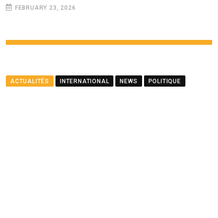
FEBRUARY 23, 2026
ACTUALITÉS
INTERNATIONAL
NEWS
POLITIQUE
Le ministre Ramful salue le
partenariat entre Maurice
et le PNUD
BY
LA REDACTION
AUGUST 23, 2025
0
COMMENTS
2 MINUTES READ
1464
VIEWS
12 MONTHS AGO
Youtube
Whatsapp
Cloud
StumbleUpon
Print
Share