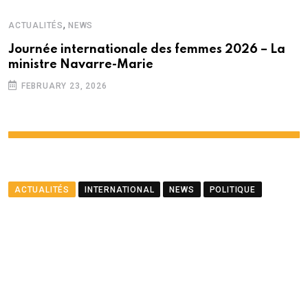
,
ACTUALITÉS
NEWS
Journée internationale des femmes 2026 – La
ministre Navarre-Marie
FEBRUARY 23, 2026
ACTUALITÉS
INTERNATIONAL
NEWS
POLITIQUE
Le ministre Ramful salue le
partenariat entre Maurice
et le PNUD
BY
LA REDACTION
AUGUST 23, 2025
0
COMMENTS