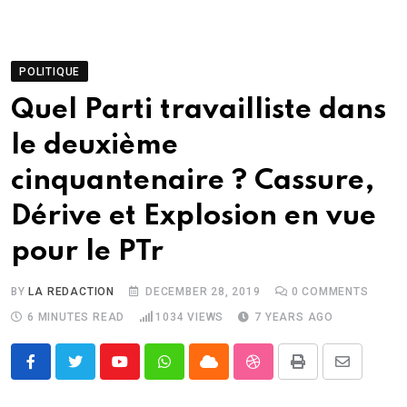
POLITIQUE
Quel Parti travailliste dans
le deuxième
cinquantenaire ? Cassure,
Dérive et Explosion en vue
pour le PTr
BY
LA REDACTION
DECEMBER 28, 2019
0
COMMENTS
6 MINUTES READ
1034
VIEWS
7 YEARS AGO
Youtube
Whatsapp
Cloud
StumbleUpon
Print
Share
via