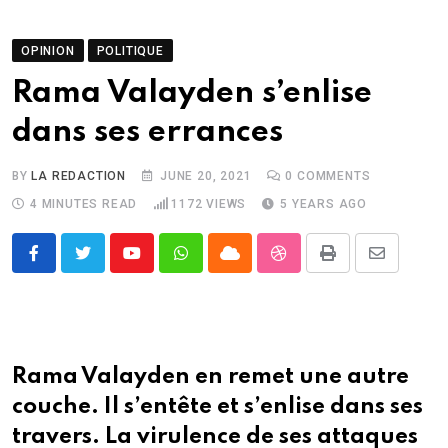
OPINION
POLITIQUE
Rama Valayden s’enlise
dans ses errances
BY
LA REDACTION
JUNE 20, 2021
0
COMMENTS
4 MINUTES READ
1172
VIEWS
5 YEARS AGO
Youtube
Whatsapp
Cloud
StumbleUpon
Print
Share
via
Email
Rama Valayden en remet une autre
couche. Il s’entête et s’enlise dans ses
travers. La virulence de ses attaques