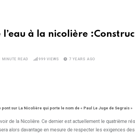
’eau à la nicolière :Construc
1 MINUTE READ
999
VIEWS
7 YEARS AGO
e pont sur La Nicolière qui porte le nom de « Paul Le Juge de Segrais »
oir de la Nicolière. Ce dernier est actuellement le quatrième ré
sera alors davantage en mesure de respecter les exigences des h