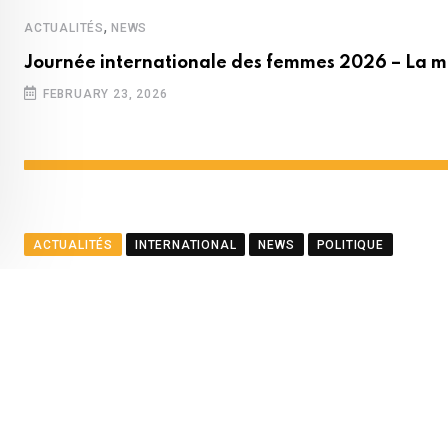
,
ACTUALITÉS
NEWS
Journée internationale des femmes 2026 – La m
FEBRUARY 23, 2026
ACTUALITÉS
INTERNATIONAL
NEWS
POLITIQUE
Le ministre Ramful salue le
BY
LA REDACTION
AUGUST 23, 2025
0
COMMENTS
2
Youtube
Whatsapp
Cloud
StumbleUpon