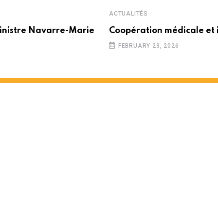
ACTUALITÉS
inistre Navarre-Marie
Coopération médicale et 
FEBRUARY 23, 2026
 partenariat entre Maurice e
 MINUTES READ
1463
VIEWS
12 MONTHS AGO