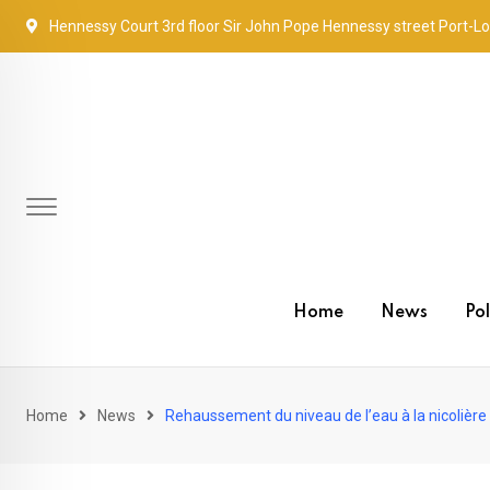
Skip
Hennessy Court 3rd floor Sir John Pope Hennessy street Port-Lo
to
content
Home
News
Pol
Home
News
Rehaussement du niveau de l’eau à la nicolière