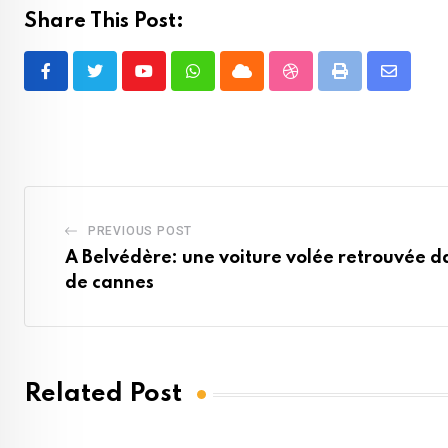
Share This Post:
Youtube
Whatsapp
Cloud
StumbleUpon
Print
Share
via
Email
PREVIOUS POST
A Belvédère: une voiture volée retrouvée 
de cannes
Related Post