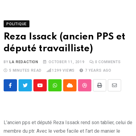
POLITIQUE
Reza Issack (ancien PPS et
député travailliste)
BY
LA REDACTION
OCTOBER 11, 2019
0
COMMENTS
5 MINUTES READ
1299
VIEWS
7 YEARS AGO
Youtube
Whatsapp
Cloud
StumbleUpon
Print
Share
via
Email
L’ancien pps et député Reza Issack rend son tablier, celui de
membre du ptr. Avec le verbe facile et l’art de manier le