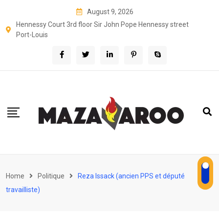
Skip
August 9, 2026
to
Hennessy Court 3rd floor Sir John Pope Hennessy street
content
Port-Louis
Home
Politique
Reza Issack (ancien PPS et député
travailliste)