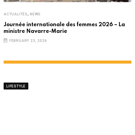
,
ACTUALITÉS
NEWS
Journée internationale des femmes 2026 – La
ministre Navarre-Marie
FEBRUARY 23, 2026
LIFESTYLE
Success story – De policier
à entrepreneur : Le
parcours inspirant
d’Akshay Heathy