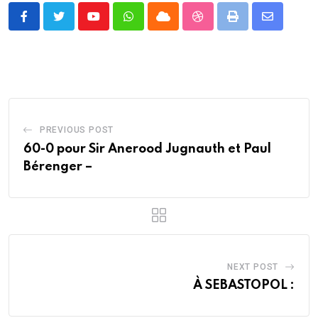
Youtube
Whatsapp
Cloud
StumbleUpon
Print
Share
via
Email
PREVIOUS POST
60-0 pour Sir Anerood Jugnauth et Paul
Bérenger –
NEXT POST
À SEBASTOPOL :