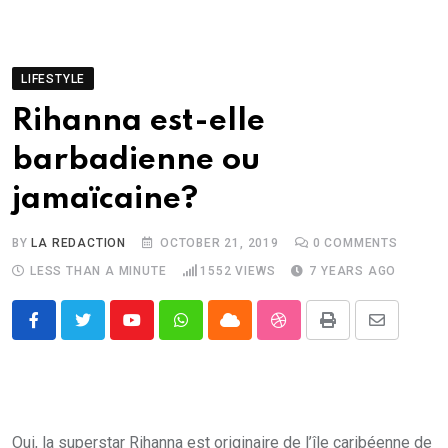
LIFESTYLE
Rihanna est-elle
barbadienne ou
jamaïcaine?
BY
LA REDACTION
OCTOBER 21, 2019
0
COMMENTS
LESS THAN A MINUTE
1552
VIEWS
7 YEARS AGO
Youtube
Whatsapp
Cloud
StumbleUpon
Print
Share
via
Email
Oui, la superstar Rihanna est originaire de l’île caribéenne de