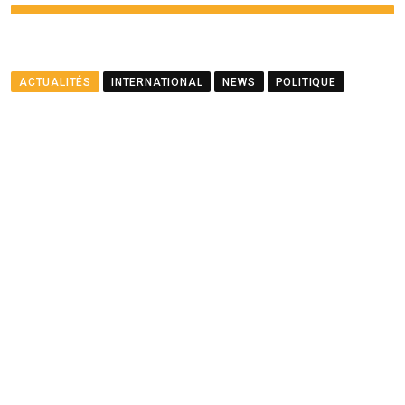
ACTUALITÉS
INTERNATIONAL
NEWS
POLITIQUE
Le ministre Ramful salue le
partenariat entre Maurice
et le PNUD
BY
LA REDACTION
AUGUST 23, 2025
0
COMMENTS
2 MINUTES READ
1463
VIEWS
12 MONTHS AGO
Youtube
Whatsapp
Cloud
StumbleUpon
Print
Share
via
Email