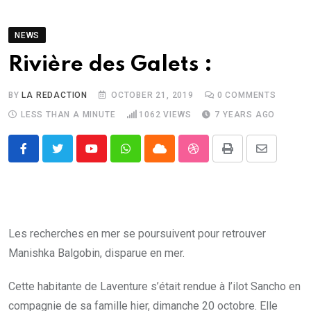
NEWS
Rivière des Galets :
BY
LA REDACTION
OCTOBER 21, 2019
0
COMMENTS
LESS THAN A MINUTE
1062
VIEWS
7 YEARS AGO
Youtube
Whatsapp
Cloud
StumbleUpon
Print
Share
via
Email
Les recherches en mer se poursuivent pour retrouver
Manishka Balgobin, disparue en mer.
Cette habitante de Laventure s’était rendue à l’ilot Sancho en
compagnie de sa famille hier, dimanche 20 octobre. Elle