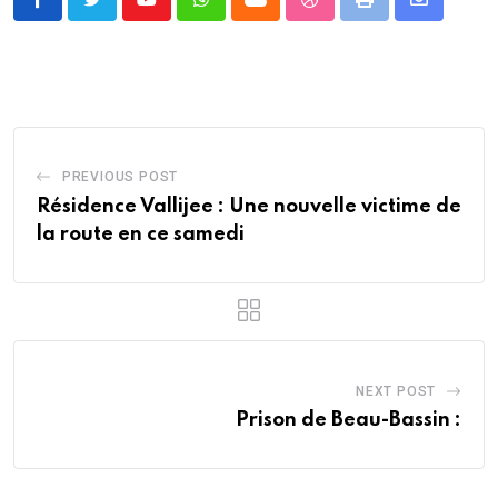
Youtube
Whatsapp
Cloud
StumbleUpon
Print
Share
via
Email
PREVIOUS POST
Résidence Vallijee : Une nouvelle victime de
la route en ce samedi
NEXT POST
Prison de Beau-Bassin :