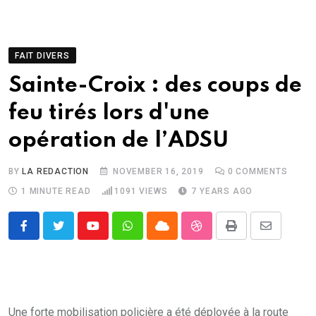
FAIT DIVERS
Sainte-Croix : des coups de
feu tirés lors d'une
opération de l’ADSU
BY
LA REDACTION
NOVEMBER 16, 2019
0
COMMENTS
1 MINUTE READ
1091
VIEWS
7 YEARS AGO
Youtube
Whatsapp
Cloud
StumbleUpon
Print
Share
via
Email
Une forte mobilisation policière a été déployée à la route