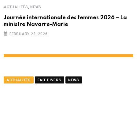
,
ACTUALITÉS
NEWS
Journée internationale des femmes 2026 – La
ministre Navarre-Marie
FEBRUARY 23, 2026
ACTUALITÉS
FAIT DIVERS
NEWS
Résidence Barkly – Une
jeune femme de 21 ans
attaquée par un Rottweiler
BY
LA REDACTION
APRIL 30, 2025
0
COMMENTS