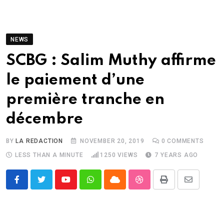
NEWS
SCBG : Salim Muthy affirme
le paiement d’une
première tranche en
décembre
BY
LA REDACTION
NOVEMBER 20, 2019
0
COMMENTS
LESS THAN A MINUTE
1250
VIEWS
7 YEARS AGO
Youtube
Whatsapp
Cloud
StumbleUpon
Print
Share
via
Email