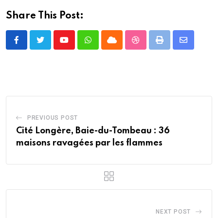
Share This Post:
Youtube
Whatsapp
Cloud
StumbleUpon
Print
Share
via
Email
PREVIOUS POST
Cité Longère, Baie-du-Tombeau : 36
maisons ravagées par les flammes
NEXT POST